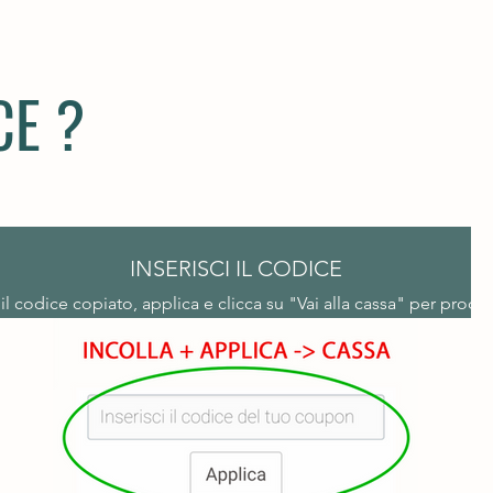
CE ?
INSERISCI IL CODICE
 il codice copiato, applica e clicca su "Vai alla cassa" per proce