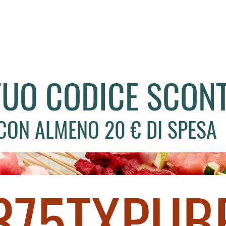
 TUO CODICE SCON
CON ALMENO 20 € DI SPESA
I375TXPUB